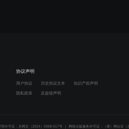
协议声明
用户协议
历史协议文本
知识产权声明
隐私政策
反盗链声明
营许可证：京网文（2024）0368-017号
网络出版服务许可证：（署）网出证（京