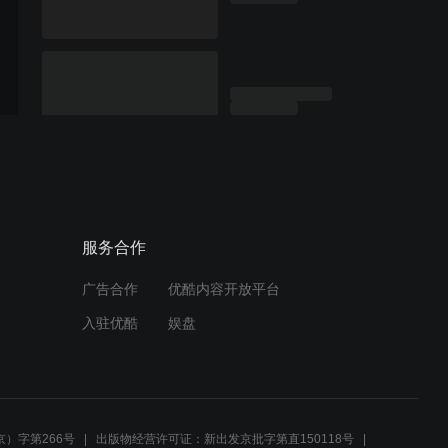
服务合作
广告合作
优酷内容开放平台
入驻优酷
娱盘
）字第266号
出版物经营许可证：新出发京批字第直150118号