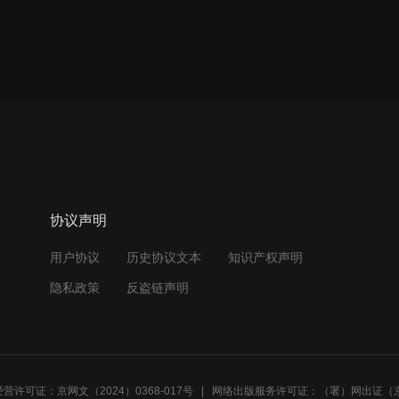
协议声明
用户协议
历史协议文本
知识产权声明
隐私政策
反盗链声明
营许可证：京网文（2024）0368-017号
网络出版服务许可证：（署）网出证（京