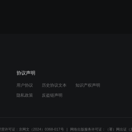
协议声明
用户协议
历史协议文本
知识产权声明
隐私政策
反盗链声明
营许可证：京网文（2024）0368-017号
网络出版服务许可证：（署）网出证（京