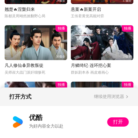
24集全
17集全
翘楚🔥涅槃归来
悬案🔥新案开启
陈都灵周翊然掀翻野心局
王传君黄觉高能对弈
独播
独播
30集全
29集全
凡人修仙🩸异教叛徒
月鳞绮纪·连环挖心案
吴师叔大战门派奸细惨死
群妖剧本杀 画皮难画心
独播
独播
打开方式
继续使用浏览器
更新至34话
34集全
优酷
打开
光阴之外💰富婆打赏
以法之名🔍暂停离职
为好内容全力以赴
丁雪：多了收着，姐不差钱
又怂又刚！洪亮接手死亡案