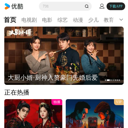
731
下载APP
首页
电视剧
电影
综艺
动漫
少儿
教育
生
大厨小婿·厨神入赘豪门先婚后爱
正在热播
独播
VIP