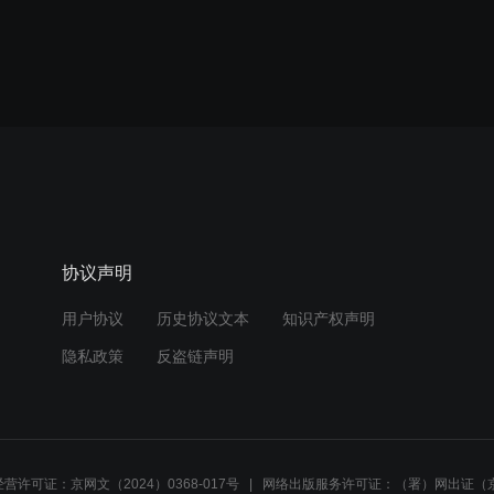
协议声明
用户协议
历史协议文本
知识产权声明
隐私政策
反盗链声明
营许可证：京网文（2024）0368-017号
网络出版服务许可证：（署）网出证（京