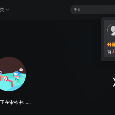
类
3
首
在审核中......