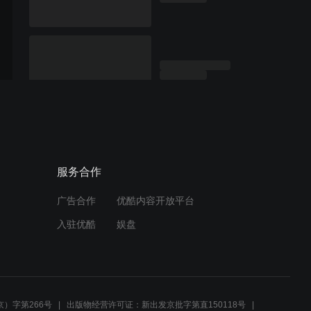
服务合作
广告合作
优酷内容开放平台
入驻优酷
娱盘
）字第266号
出版物经营许可证：新出发京批字第直150118号