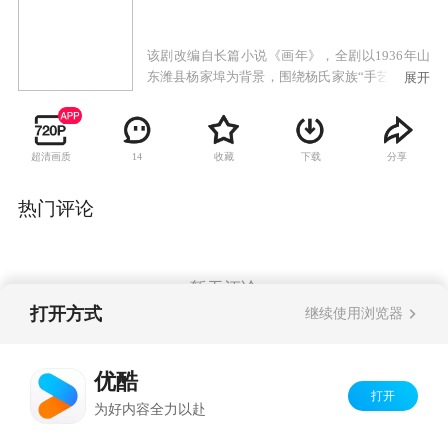
该剧改编自长篇小说《画年》，全剧以1936年山
东潍县杨家埠为背景，围绕杨氏家族“手艺精、家
展开
底厚、骨头硬”的掌门人选拔条件，讲述了杨德龙
与杨德利在竞争掌门之位过程中，团结民间艺人
和爱国志士，与试图盗取古版年画并宣传“大东亚
超清画质
收藏
下载
分享
14
共荣”的日本特务秋田斗智斗勇的故事。
热门评论
暂无评论
打开方式
继续使用浏览器
Copyright©
2026
优酷 youku.com
版权所有
优酷
京ICP备06050721号-1
打开
为好内容全力以赴