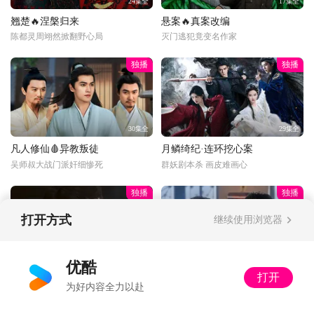
24集全
17集全
翘楚🔥涅槃归来
悬案🔥真案改编
陈都灵周翊然掀翻野心局
灭门逃犯竟变名作家
独播
独播
30集全
29集全
凡人修仙🩸异教叛徒
月鳞绮纪·连环挖心案
吴师叔大战门派奸细惨死
群妖剧本杀 画皮难画心
独播
独播
打开方式
继续使用浏览器
更新至33话
34集全
优酷
打开
光阴之外🔪说到做到
以法之名🔍突击审讯
为好内容全力以赴
杀鱼！人鱼王子尸骨无存
洪亮上手段审讯落网贪官