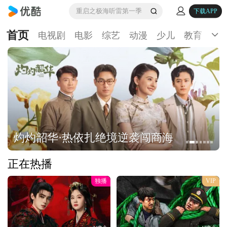
重启之极海听雷第一季
下载APP
首页
电视剧
电影
综艺
动漫
少儿
教育
生
灼灼韶华·热依扎绝境逆袭闯商海
正在热播
独播
VIP