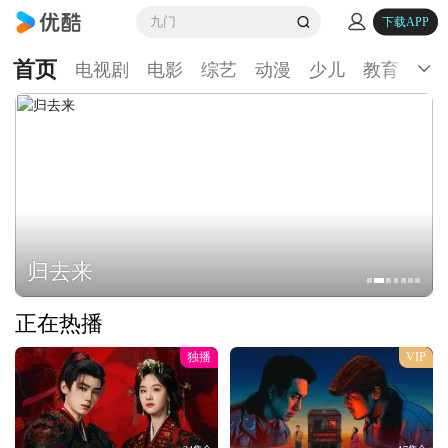
九门
下载APP
首页
电视剧
电影
综艺
动漫
少儿
教育
生
归去来
正在热播
独播
VIP