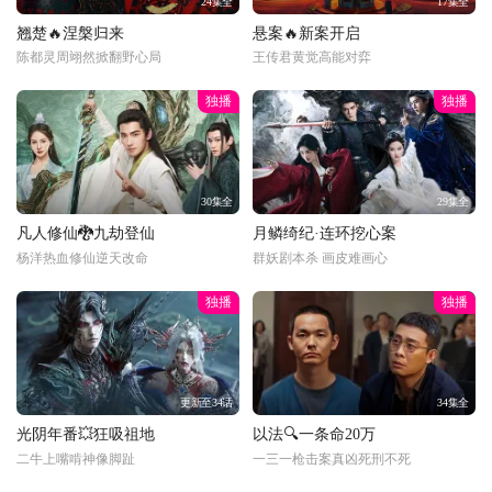
24集全
17集全
翘楚🔥涅槃归来
悬案🔥新案开启
陈都灵周翊然掀翻野心局
王传君黄觉高能对弈
独播
独播
30集全
29集全
凡人修仙🐉九劫登仙
月鳞绮纪·连环挖心案
杨洋热血修仙逆天改命
群妖剧本杀 画皮难画心
独播
独播
更新至34话
34集全
光阴年番💥狂吸祖地
以法🔍一条命20万
二牛上嘴啃神像脚趾
一三一枪击案真凶死刑不死