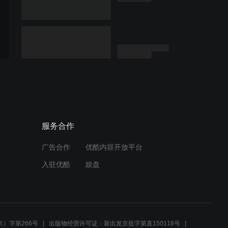
服务合作
广告合作
优酷内容开放平台
入驻优酷
娱盘
）字第266号
出版物经营许可证：新出发京批字第直150118号