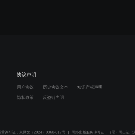
协议声明
用户协议
历史协议文本
知识产权声明
隐私政策
反盗链声明
营许可证：京网文（2024）0368-017号
网络出版服务许可证：（署）网出证（京