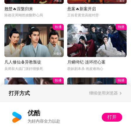
24集全
17集全
翘楚🔥涅槃归来
悬案🔥新案开启
陈都灵周翊然掀翻野心局
王传君黄觉高能对弈
独播
独播
30集全
29集全
凡人修仙🩸异教叛徒
月鳞绮纪·连环挖心案
吴师叔大战门派奸细惨死
群妖剧本杀 画皮难画心
独播
独播
打开方式
继续使用浏览器
更新至34话
34集全
优酷
光阴之外💰富婆打赏
以法之名🔍暂停离职
打开
为好内容全力以赴
丁雪：多了收着，姐不差钱
又怂又刚！洪亮接手死亡案