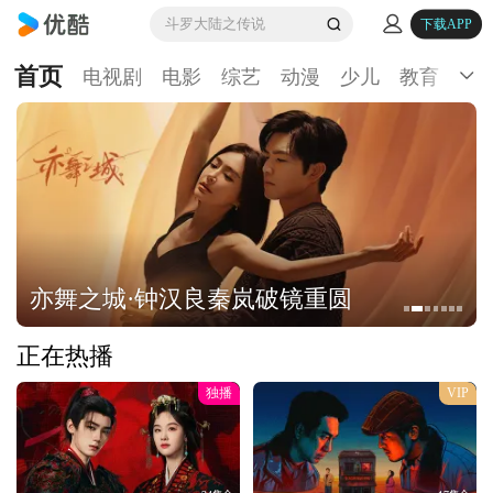
斗罗大陆之传说
下载APP
首页
电视剧
电影
综艺
动漫
少儿
教育
生
亦舞之城·钟汉良秦岚破镜重圆
正在热播
独播
VIP