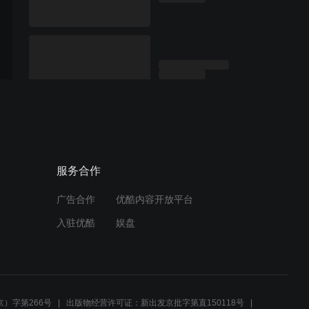
服务合作
广告合作
优酷内容开放平台
入驻优酷
娱盘
）字第266号
出版物经营许可证：新出发京批字第直150118号