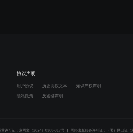
协议声明
用户协议
历史协议文本
知识产权声明
隐私政策
反盗链声明
营许可证：京网文（2024）0368-017号
网络出版服务许可证：（署）网出证（京