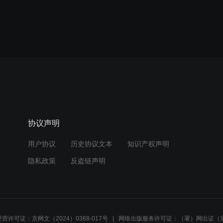
协议声明
用户协议
历史协议文本
知识产权声明
隐私政策
反盗链声明
营许可证：京网文（2024）0368-017号
网络出版服务许可证：（署）网出证（京