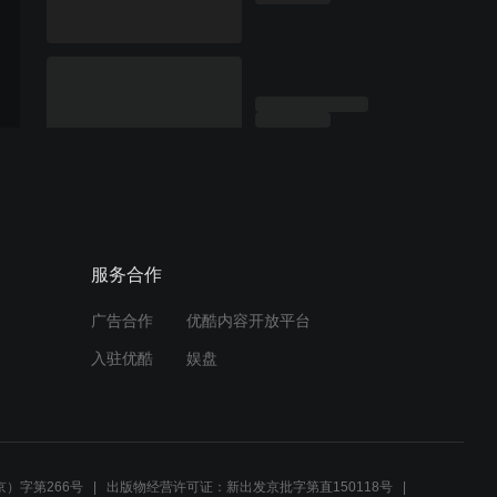
服务合作
广告合作
优酷内容开放平台
入驻优酷
娱盘
）字第266号
出版物经营许可证：新出发京批字第直150118号