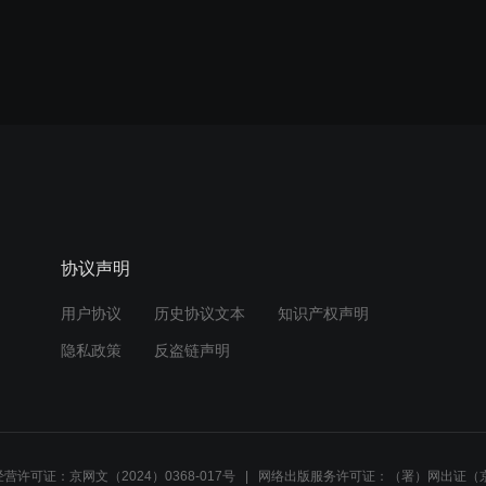
协议声明
用户协议
历史协议文本
知识产权声明
隐私政策
反盗链声明
营许可证：京网文（2024）0368-017号
网络出版服务许可证：（署）网出证（京