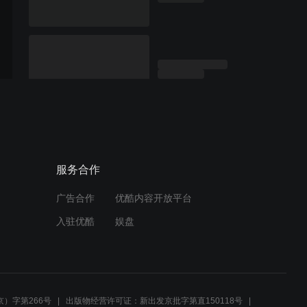
服务合作
广告合作
优酷内容开放平台
入驻优酷
娱盘
）字第266号
出版物经营许可证：新出发京批字第直150118号