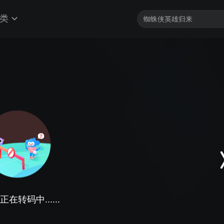
类
在转码中......