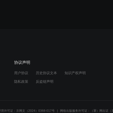
协议声明
用户协议
历史协议文本
知识产权声明
隐私政策
反盗链声明
营许可证：京网文（2024）0368-017号
网络出版服务许可证：（署）网出证（京