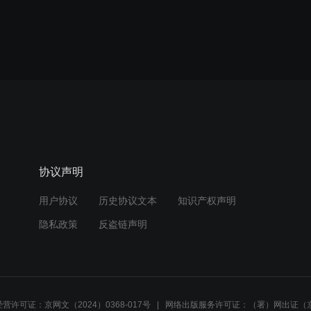
协议声明
用户协议
历史协议文本
知识产权声明
隐私政策
反盗链声明
营许可证：京网文（2024）0368-017号
网络出版服务许可证：（署）网出证（京