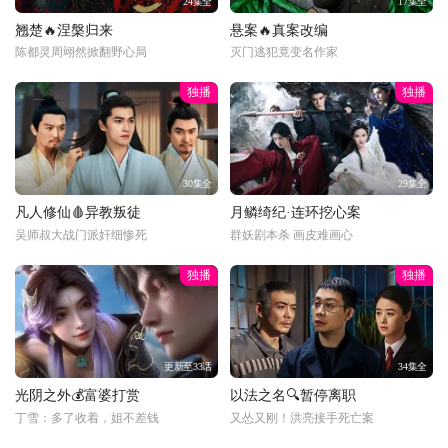
24集全
17集全
翘楚🔥涅槃归来
悬案🔥真案改编
陈都灵周翊然掀翻野心局
灭门逃犯竟变名作家
独播
独播
30集全
29集全
凡人修仙🩸异教叛徒
月鳞绮纪·连环挖心案
吴师叔大战门派奸细惨死
群妖剧本杀 画皮难画心
独播
独播
更新至33话
34集全
光阴之外💰富婆打赏
以法之名🔍暂停离职
丁雪：多了收着，姐不差钱
又怂又刚！洪亮接手死亡案