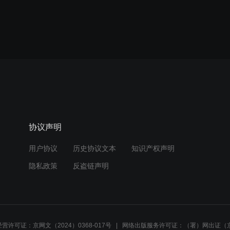
协议声明
用户协议
历史协议文本
知识产权声明
隐私政策
反盗链声明
营许可证：京网文（2024）0368-017号
网络出版服务许可证：（署）网出证（京