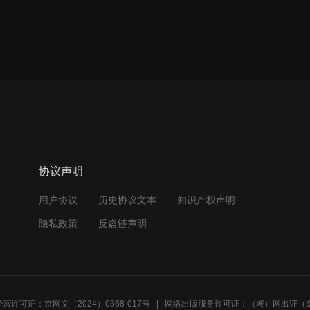
协议声明
用户协议
历史协议文本
知识产权声明
隐私政策
反盗链声明
营许可证：京网文（2024）0368-017号
网络出版服务许可证：（署）网出证（京