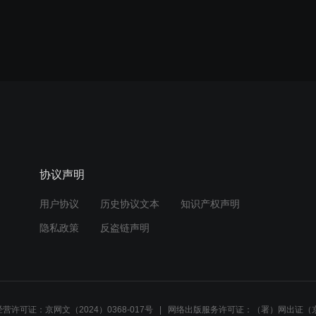
协议声明
用户协议
历史协议文本
知识产权声明
隐私政策
反盗链声明
营许可证：京网文（2024）0368-017号
网络出版服务许可证：（署）网出证（京