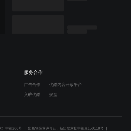
服务合作
广告合作
优酷内容开放平台
入驻优酷
娱盘
）字第266号
出版物经营许可证：新出发京批字第直150118号