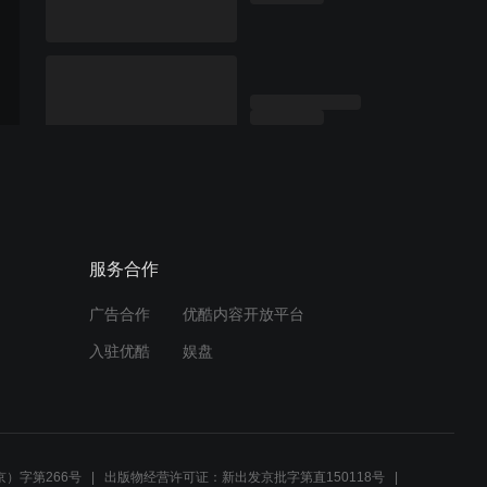
服务合作
广告合作
优酷内容开放平台
入驻优酷
娱盘
）字第266号
出版物经营许可证：新出发京批字第直150118号