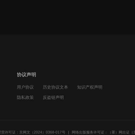
协议声明
用户协议
历史协议文本
知识产权声明
隐私政策
反盗链声明
营许可证：京网文（2024）0368-017号
网络出版服务许可证：（署）网出证（京