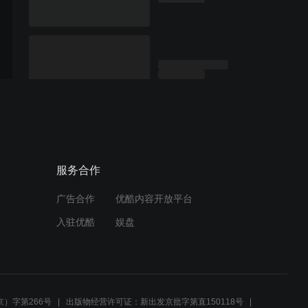
服务合作
广告合作
优酷内容开放平台
入驻优酷
娱盘
）字第266号
出版物经营许可证：新出发京批字第直150118号