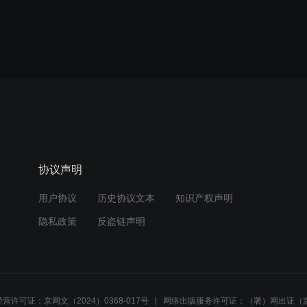
协议声明
用户协议
历史协议文本
知识产权声明
隐私政策
反盗链声明
营许可证：京网文（2024）0368-017号
网络出版服务许可证：（署）网出证（京