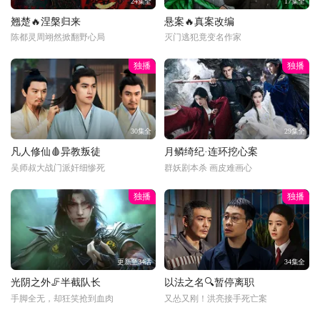
24集全
17集全
翘楚🔥涅槃归来
悬案🔥真案改编
陈都灵周翊然掀翻野心局
灭门逃犯竟变名作家
独播
独播
30集全
29集全
凡人修仙🩸异教叛徒
月鳞绮纪·连环挖心案
吴师叔大战门派奸细惨死
群妖剧本杀 画皮难画心
独播
独播
更新至34话
34集全
光阴之外🦵半截队长
以法之名🔍暂停离职
手脚全无，却狂笑抢到血肉
又怂又刚！洪亮接手死亡案