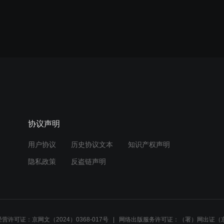
协议声明
用户协议
历史协议文本
知识产权声明
隐私政策
反盗链声明
营许可证：京网文（2024）0368-017号
网络出版服务许可证：（署）网出证（京