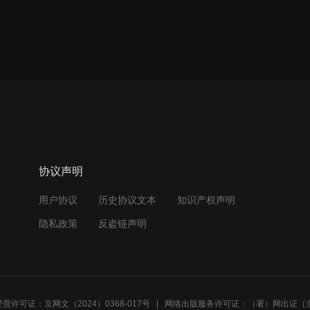
协议声明
用户协议
历史协议文本
知识产权声明
隐私政策
反盗链声明
营许可证：京网文（2024）0368-017号
网络出版服务许可证：（署）网出证（京