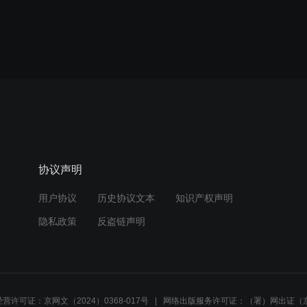
协议声明
用户协议
历史协议文本
知识产权声明
隐私政策
反盗链声明
营许可证：京网文（2024）0368-017号
网络出版服务许可证：（署）网出证（京