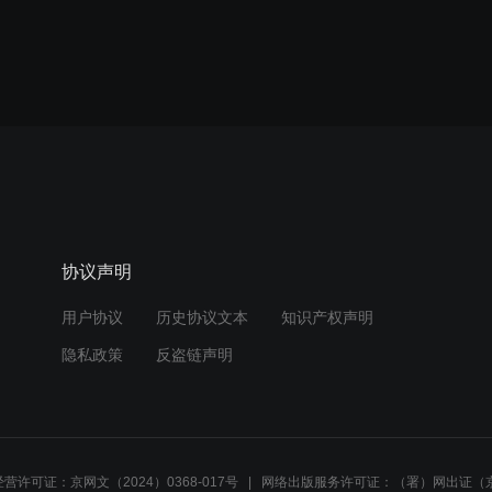
协议声明
用户协议
历史协议文本
知识产权声明
隐私政策
反盗链声明
营许可证：京网文（2024）0368-017号
网络出版服务许可证：（署）网出证（京