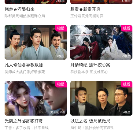
24集全
17集全
翘楚🔥涅槃归来
悬案🔥新案开启
陈都灵周翊然掀翻野心局
王传君黄觉高能对弈
独播
独播
30集全
29集全
凡人修仙🩸异教叛徒
月鳞绮纪·连环挖心案
吴师叔大战门派奸细惨死
群妖剧本杀 画皮难画心
独播
独播
更新至33话
34集全
光阴之外💰富婆打赏
以法之名·饭局被做局
丁雪：多了收着，姐不差钱
局中局！黑社会给高官庆生