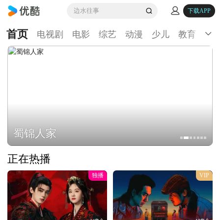
边水往事
下载APP
首页
电视剧
电影
综艺
动漫
少儿
教育
生
蜀锦人家
正在热播
独播
VIP