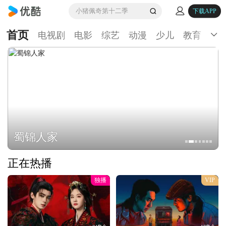
小猪佩奇第十二季
下载APP
首页
电视剧
电影
综艺
动漫
少儿
教育
生
蜀锦人家
正在热播
独播
VIP