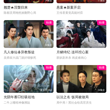
24集全
17集全
翘楚🔥涅槃归来
悬案🔥新案开启
陈都灵周翊然掀翻野心局
王传君黄觉高能对弈
独播
独播
30集全
29集全
凡人修仙🩸异教叛徒
月鳞绮纪·连环挖心案
吴师叔大战门派奸细惨死
群妖剧本杀 画皮难画心
独播
独播
更新至34话
34集全
光阴年番💥狂吸祖地
以法之名·饭局被做局
二牛上嘴啃神像脚趾
局中局！黑社会给高官庆生