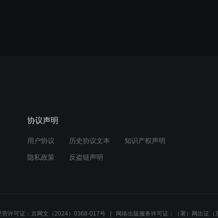
协议声明
用户协议
历史协议文本
知识产权声明
隐私政策
反盗链声明
营许可证：京网文（2024）0368-017号
网络出版服务许可证：（署）网出证（京