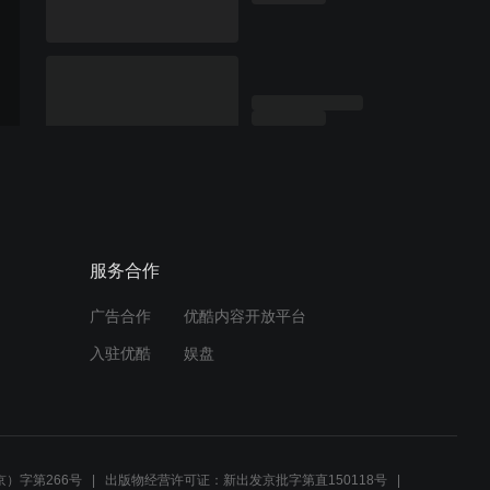
服务合作
广告合作
优酷内容开放平台
入驻优酷
娱盘
）字第266号
出版物经营许可证：新出发京批字第直150118号