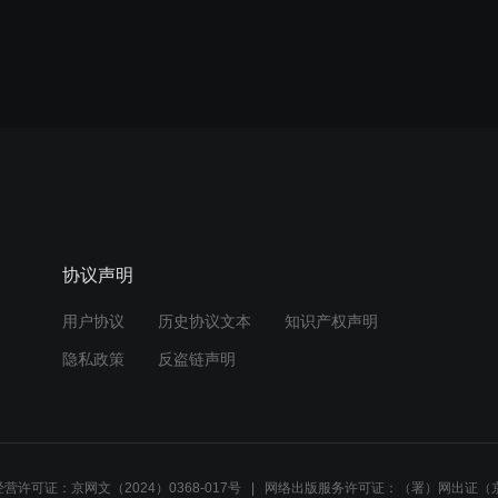
协议声明
用户协议
历史协议文本
知识产权声明
隐私政策
反盗链声明
营许可证：京网文（2024）0368-017号
网络出版服务许可证：（署）网出证（京