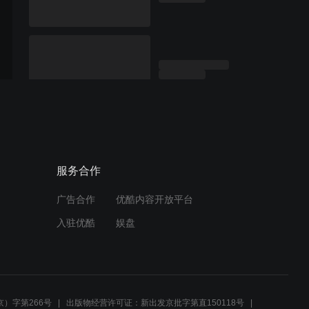
服务合作
广告合作
优酷内容开放平台
入驻优酷
娱盘
）字第266号
出版物经营许可证：新出发京批字第直150118号