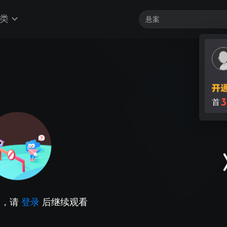
类
3
首
因，请
登录
后继续观看