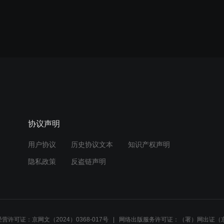
协议声明
用户协议
历史协议文本
知识产权声明
隐私政策
反盗链声明
营许可证：京网文（2024）0368-017号
网络出版服务许可证：（署）网出证（京