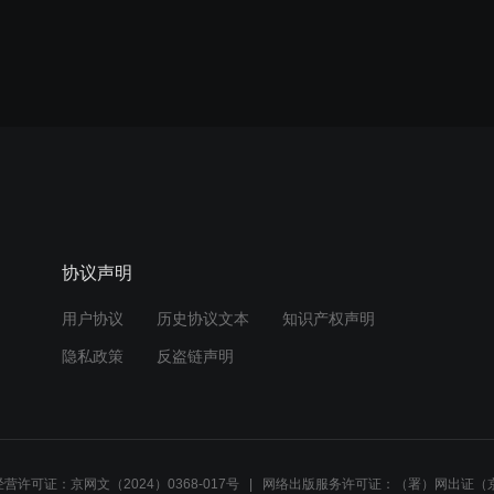
协议声明
用户协议
历史协议文本
知识产权声明
隐私政策
反盗链声明
营许可证：京网文（2024）0368-017号
网络出版服务许可证：（署）网出证（京