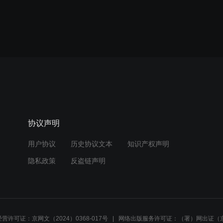
协议声明
用户协议
历史协议文本
知识产权声明
隐私政策
反盗链声明
营许可证：京网文（2024）0368-017号
网络出版服务许可证：（署）网出证（京