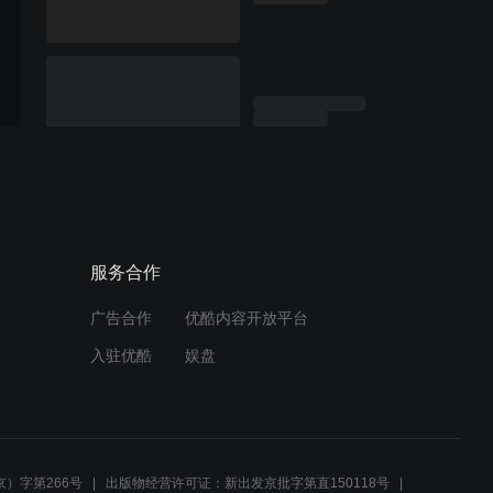
服务合作
广告合作
优酷内容开放平台
入驻优酷
娱盘
）字第266号
出版物经营许可证：新出发京批字第直150118号