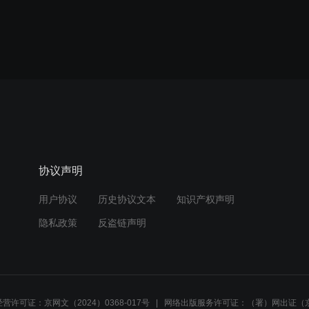
协议声明
用户协议
历史协议文本
知识产权声明
隐私政策
反盗链声明
营许可证：京网文（2024）0368-017号
网络出版服务许可证：（署）网出证（京