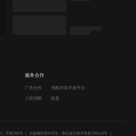
服务合作
广告合作
优酷内容开放平台
入驻优酷
娱盘
）字第266号
出版物经营许可证：新出发京批字第直150118号