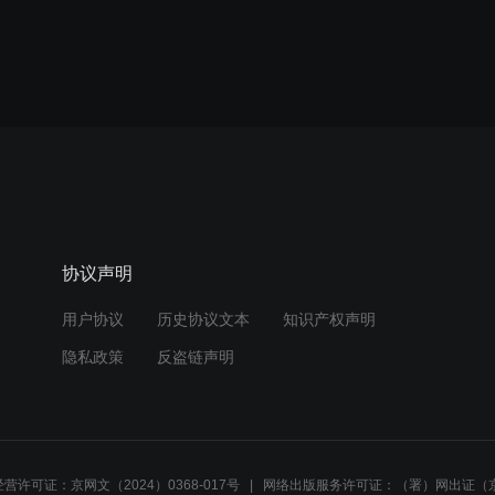
协议声明
用户协议
历史协议文本
知识产权声明
隐私政策
反盗链声明
营许可证：京网文（2024）0368-017号
网络出版服务许可证：（署）网出证（京