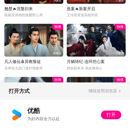
24集全
17集全
翘楚🔥涅槃归来
悬案🔥新案开启
陈都灵周翊然掀翻野心局
王传君黄觉高能对弈
独播
独播
30集全
29集全
凡人修仙🩸异教叛徒
月鳞绮纪·连环挖心案
吴师叔大战门派奸细惨死
群妖剧本杀 画皮难画心
独播
独播
打开方式
继续使用浏览器
更新至33话
34集全
优酷
打开
光阴之外🔥杀神筑基
以法之名🔍暂停离职
为好内容全力以赴
许青法窍全开双灵海筑基！
又怂又刚！洪亮接手死亡案