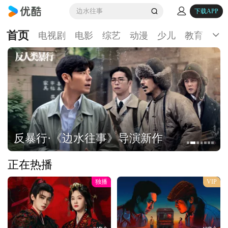
边水往事
下载APP
首页
电视剧
电影
综艺
动漫
少儿
教育
生
反暴行·《边水往事》导演新作
正在热播
独播
VIP