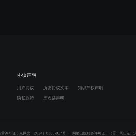
协议声明
用户协议
历史协议文本
知识产权声明
隐私政策
反盗链声明
营许可证：京网文（2024）0368-017号
网络出版服务许可证：（署）网出证（京