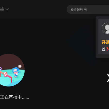
类
3
首
在审核中......