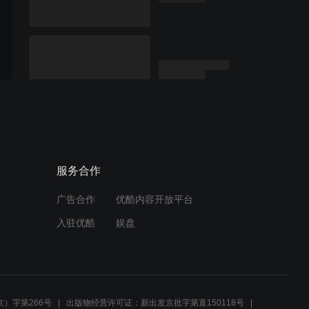
服务合作
广告合作
优酷内容开放平台
入驻优酷
娱盘
）字第266号
出版物经营许可证：新出发京批字第直150118号