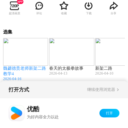
超清画质
评论
收藏
下载
分享
选集
2
01:50
02:35
魏勰德贵老师新架二路
春天的太极拳故事
新架二路
2026-04-13
2026-04-10
教学4
2026-04-16
打开方式
继续使用浏览器
Copyright©
2026
优酷 youku.com
版权所有
京ICP备06050721号-1
优酷
打开
为好内容全力以赴