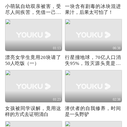
小萌鼠自幼双亲被害，受
一块含有剧毒的冰块混进
尽人间疾苦，凭借一己之
果汁，后果太可怕了！
力手刃仇人！
01:13
06:38
漂亮女学生竟用20块请了
行星撞地球，70亿人口消
50人吃饭（一）
失95%，毁灭源头竟是变
异怪物，科幻
01:23
02:38
女孩被同学误解，竟用这
潜伏者的自我修养，时间
样的方式去证明清白
是一头野驴