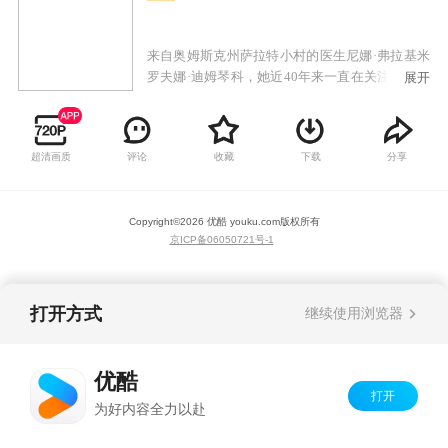
来自奥姆斯克州萨拉特小村的医生尼娜·弗拉基米
罗夫娜·迪姆琴科，她近40年来一直在关注同胞们
展开
的健康状况，有一天她要去度假，她计划在阿尔
泰山的一家疗养院接受治疗。妮娜·弗拉迪米罗夫
娜将有两周不在村里了。这让村民感到恐慌，假
超清画质
评论
收藏
下载
分享
期前的最后一周，村民们如何热爱他们的医护人
员，妮娜·弗拉迪米罗夫娜如何忠于她的职业。只
有在这里，在自己的同胞中，她感到自己真的很
Copyright©
2026
优酷 youku.com
版权所有
幸福。
京ICP备06050721号-1
打开方式
继续使用浏览器
优酷
打开
为好内容全力以赴