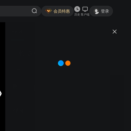
会员特惠
登录
历史
客户端
视频
讨论
《蜘蛛侠：崭新之日》预告
理想生活实验室官方
关注
2388粉丝
视频
《沙丘3》全新预告