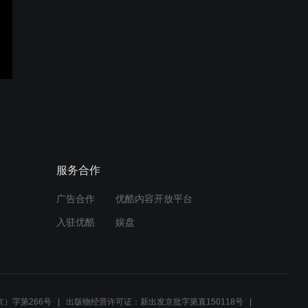
《蜘蛛侠：崭新之日》预告
卡萨帝“技艺之巅 天马开
年”品牌 TVC
服务合作
广告合作
优酷内容开放平台
宝珀“大音乐家-四音四锤双
入驻优酷
娱盘
旋律大小自鸣”超复杂功能腕
表
新版Apple Music下的自动
过渡（AutoMix）功能演示
）字第266号
出版物经营许可证：新出发京批字第直150118号