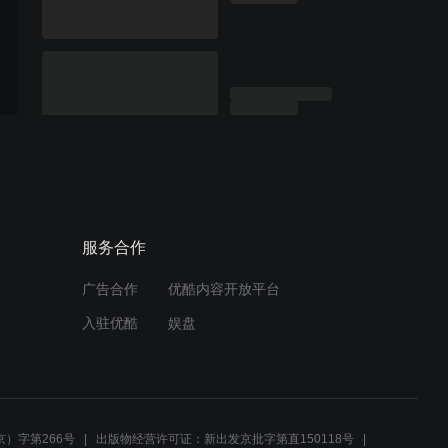
服务合作
广告合作
优酷内容开放平台
入驻优酷
娱盘
）字第266号
出版物经营许可证：新出发京批字第直150118号