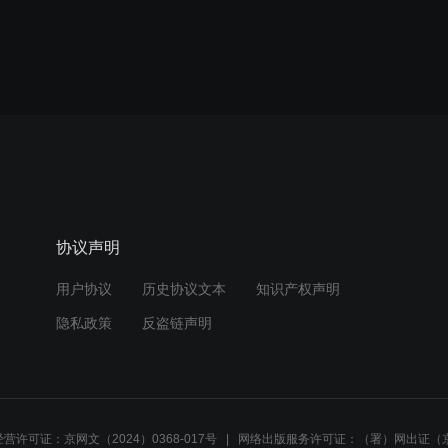
协议声明
用户协议
历史协议文本
知识产权声明
隐私政策
反盗链声明
营许可证：京网文（2024）0368-017号
网络出版服务许可证：（署）网出证（京