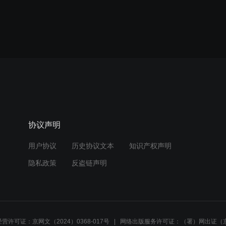
协议声明
用户协议
历史协议文本
知识产权声明
隐私政策
反盗链声明
营许可证：京网文（2024）0368-017号
网络出版服务许可证：（署）网出证（京