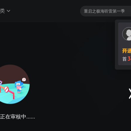
类
3
首
在审核中......