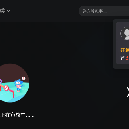
类
3
首
在审核中......