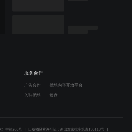
服务合作
广告合作
优酷内容开放平台
入驻优酷
娱盘
）字第266号
出版物经营许可证：新出发京批字第直150118号