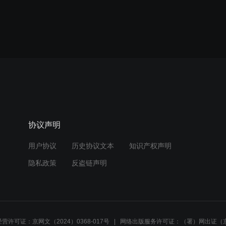
协议声明
用户协议
历史协议文本
知识产权声明
隐私政策
反盗链声明
营许可证：京网文（2024）0368-017号
网络出版服务许可证：（署）网出证（京