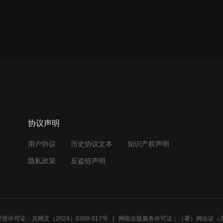
协议声明
用户协议
历史协议文本
知识产权声明
隐私政策
反盗链声明
营许可证：京网文（2024）0368-017号
网络出版服务许可证：（署）网出证（京