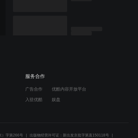
服务合作
广告合作
优酷内容开放平台
入驻优酷
娱盘
）字第266号
出版物经营许可证：新出发京批字第直150118号