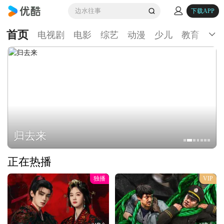
边水往事
下载APP
首页
电视剧
电影
综艺
动漫
少儿
教育
生
归去来
正在热播
独播
VIP