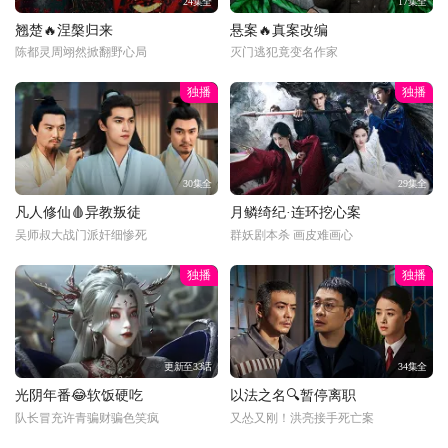
24集全
17集全
翘楚🔥涅槃归来
悬案🔥真案改编
陈都灵周翊然掀翻野心局
灭门逃犯竟变名作家
独播
独播
30集全
29集全
凡人修仙🩸异教叛徒
月鳞绮纪·连环挖心案
吴师叔大战门派奸细惨死
群妖剧本杀 画皮难画心
独播
独播
更新至33话
34集全
光阴年番😂软饭硬吃
以法之名🔍暂停离职
队长冒充许青骗财骗色笑疯
又怂又刚！洪亮接手死亡案