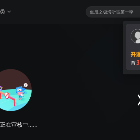
类
3
首
在审核中......