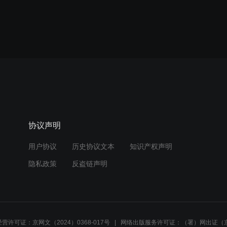
协议声明
用户协议
历史协议文本
知识产权声明
隐私政策
反盗链声明
营许可证：京网文（2024）0368-017号
网络出版服务许可证：（署）网出证（京