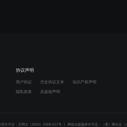
协议声明
用户协议
历史协议文本
知识产权声明
隐私政策
反盗链声明
营许可证：京网文（2024）0368-017号
网络出版服务许可证：（署）网出证（京