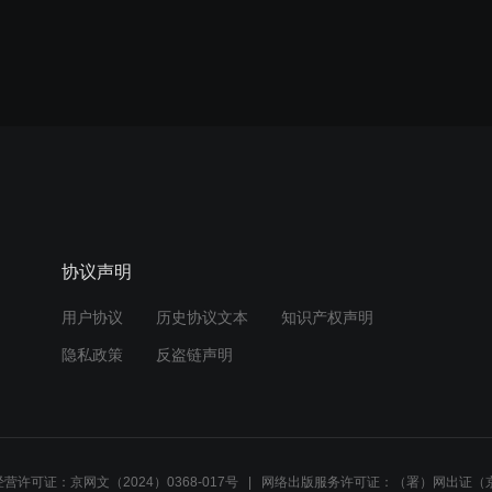
协议声明
用户协议
历史协议文本
知识产权声明
隐私政策
反盗链声明
营许可证：京网文（2024）0368-017号
网络出版服务许可证：（署）网出证（京