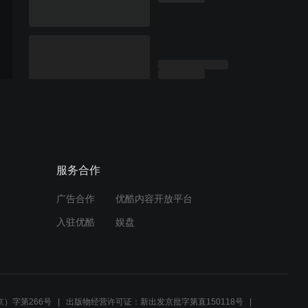
服务合作
广告合作
优酷内容开放平台
入驻优酷
娱盘
）字第266号
出版物经营许可证：新出发京批字第直150118号