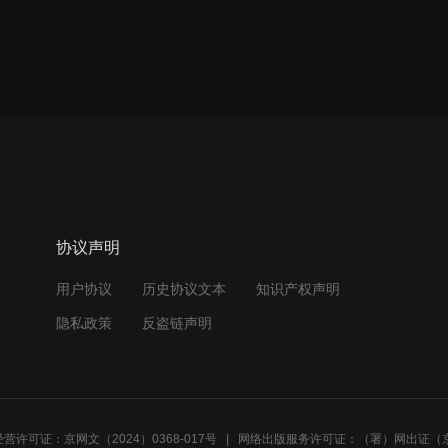
协议声明
用户协议
历史协议文本
知识产权声明
隐私政策
反盗链声明
营许可证：京网文（2024）0368-017号
网络出版服务许可证：（署）网出证（京