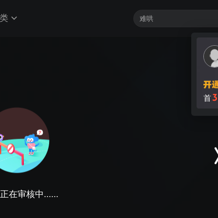
类
3
首
在审核中......